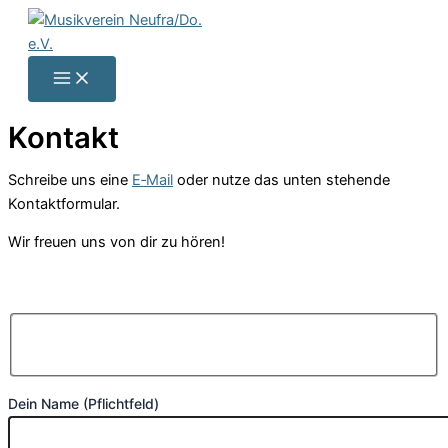
Zum
Inhalt
springen
Kontakt
Schrei­be uns eine
E‑Mail
oder nutze das unten stehen­de
Kontaktformular.
Wir freu­en uns von dir zu hören!
Dein Name (Pflicht­feld)