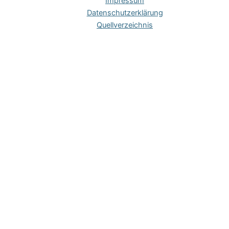
Impres­sum
Daten­schutz­er­klä­rung
Quell­ver­zeich­nis
Hinweis zu Cookies
Um unsere Webseite für Sie optimal zu gestalten und
fortlaufend verbessern zu können, verwenden wir technisch
notwendige Cookies. Der Einsatz dieser Cookies bedarf nach
Art. 5 Abs. 3 der
ePrivacy-RL
keiner expliziten Einwilligung.
OK
Datenschutzerklärung
Schließen
Privacy Overview