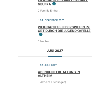
WEIH­NACHTS­MARKT EMHART
NEUFRA
Familie Emhart
24. DEZEMBER 2026
WEIH­NACHTS­LIE­DER­SPIE­LEN IM
ORT DURCH DIE JUGENDKAPELLE
Neufra
JUNI 2027
28. JUNI 2027
ABEND­UN­TER­HAL­TUNG IN
ALTHEIM
Altheim (Riedlingen)