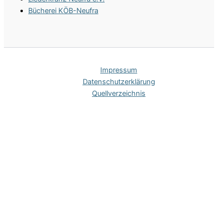
Bücherei KÖB-Neufra
Impres­sum
Daten­schutz­er­klä­rung
Quell­ver­zeich­nis
Hinweis zu Cookies
Um unsere Webseite für Sie optimal zu gestalten und
fortlaufend verbessern zu können, verwenden wir technisch
notwendige Cookies. Der Einsatz dieser Cookies bedarf nach
Art. 5 Abs. 3 der
ePrivacy-RL
keiner expliziten Einwilligung.
OK
Datenschutzerklärung