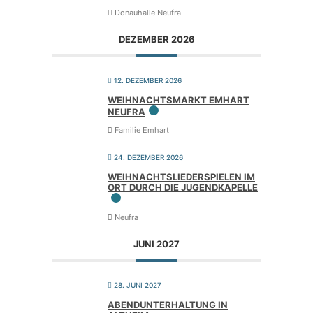
Donauhalle Neufra
DEZEMBER 2026
12. DEZEMBER 2026
WEIH­NACHTS­MARKT EMHART
NEUFRA
Familie Emhart
24. DEZEMBER 2026
WEIH­NACHTS­LIE­DER­SPIE­LEN IM
ORT DURCH DIE JUGENDKAPELLE
Neufra
JUNI 2027
28. JUNI 2027
ABEND­UN­TER­HAL­TUNG IN