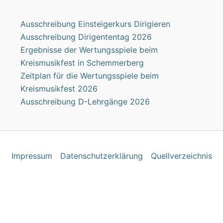
Ausschreibung Einsteigerkurs Dirigieren
Ausschreibung Dirigententag 2026
Ergebnisse der Wertungsspiele beim
Kreismusikfest in Schemmerberg
Zeitplan für die Wertungsspiele beim
Kreismusikfest 2026
Ausschreibung D-Lehrgänge 2026
Impres­sum
Daten­schutz­er­klä­rung
Quell­ver­zeich­nis
laufend verbessern zu können, verwenden wir technisch not
.