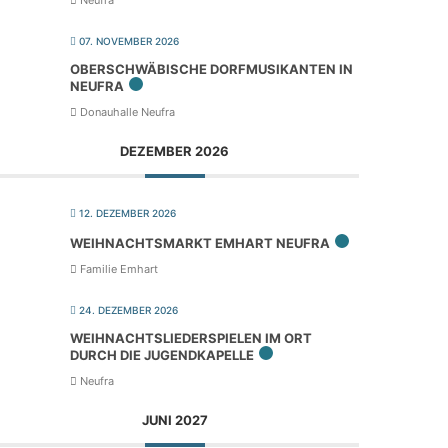
Neufra
07. NOVEMBER 2026
OBER­SCHWÄ­BI­SCHE DORF­MU­SI­KAN­TEN IN
NEUFRA
Donauhalle Neufra
DEZEMBER 2026
12. DEZEMBER 2026
WEIH­NACHTS­MARKT EMHART NEUFRA
Familie Emhart
24. DEZEMBER 2026
WEIH­NACHTS­LIE­DER­SPIE­LEN IM ORT
DURCH DIE JUGENDKAPELLE
Neufra
JUNI 2027