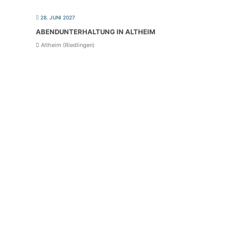
28. JUNI 2027
ABEND­UN­TER­HAL­TUNG IN ALTHEIM
Altheim (Riedlingen)