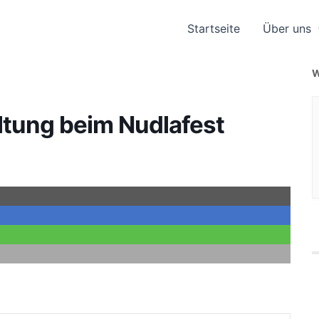
Start­sei­te
Über uns
W
l­tung beim Nudla­fest