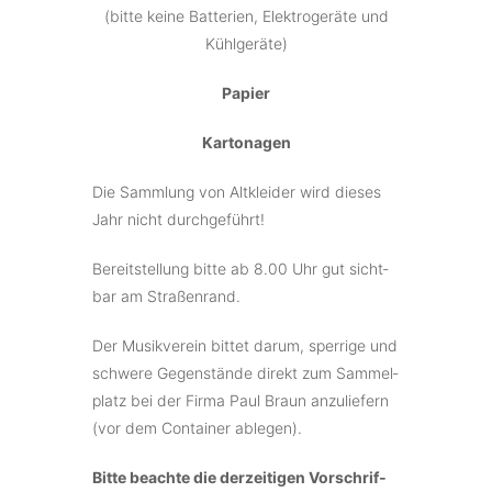
(bitte keine Batte­rien, Elek­tro­ge­rä­te und
Kühlgeräte)
Papier
Karto­na­gen
Die Samm­lung von Altklei­der wird dieses
Jahr nicht durchgeführt!
Bereit­stel­lung bitte ab 8.00 Uhr gut sicht­
bar am Straßenrand.
Der Musik­ver­ein bittet darum, sper­ri­ge und
schwe­re Gegen­stän­de direkt zum Sammel­
platz bei der Firma Paul Braun anzu­lie­fern
(vor dem Contai­ner ablegen).
Bitte beach­te die derzei­ti­gen Vorschrif­