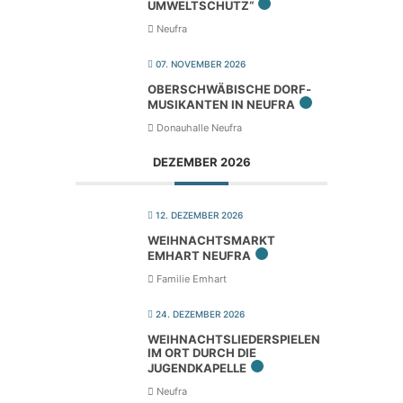
UMWELTSCHUTZ“
Neufra
07. NOVEMBER 2026
OBER­SCHWÄ­BI­SCHE DORF­
MU­SI­KAN­TEN IN NEUFRA
Donauhalle Neufra
DEZEMBER 2026
12. DEZEMBER 2026
WEIH­NACHTS­MARKT
EMHART NEUFRA
Familie Emhart
24. DEZEMBER 2026
WEIH­NACHTS­LIE­DER­SPIE­LEN
IM ORT DURCH DIE
JUGENDKAPELLE
Neufra