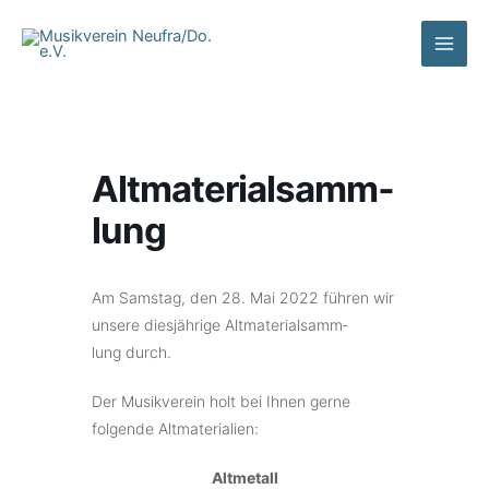
Zum
Inhalt
springen
Altma­te­ri­al­samm­
lung
Am Sams­tag, den 28. Mai 2022 führen wir
unse­re dies­jäh­ri­ge Altma­te­ri­al­samm­
lung durch.
Der Musik­ver­ein holt bei Ihnen gerne
folgen­de Altmaterialien:
Altme­tall