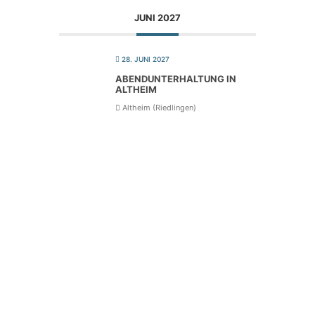
JUNI 2027
28. JUNI 2027
ABEND­UN­TER­HAL­TUNG IN
ALTHEIM
Altheim (Riedlingen)