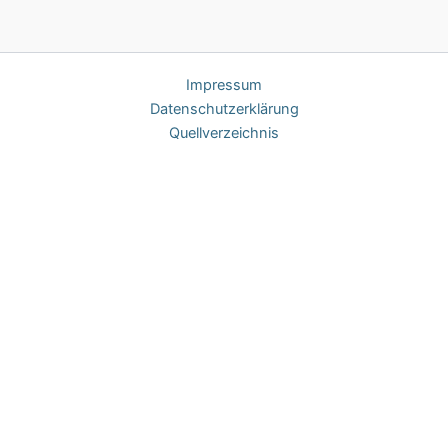
Impres­sum
Daten­schutz­er­klä­rung
Quell­ver­zeich­nis
Hinweis zu Cookies
Um unsere Webseite für Sie optimal zu gestalten und fortlaufend
verbessern zu können, verwenden wir technisch notwendige
Cookies. Der Einsatz dieser Cookies bedarf nach Art. 5 Abs. 3 der
ePrivacy-RL
keiner expliziten Einwilligung.
OK
Datenschutzerklärung
Schließen
Privacy Overview