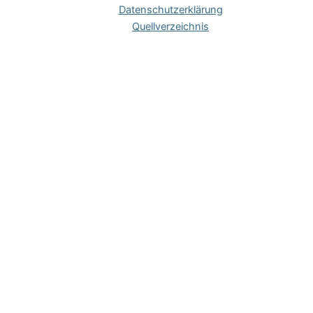
Daten­schutz­er­klä­rung
Quell­ver­zeich­nis
Hinweis zu Cookies
Um unsere Webseite für Sie optimal zu gestalten und
fortlaufend verbessern zu können, verwenden wir technisch
notwendige Cookies. Der Einsatz dieser Cookies bedarf nach
Art. 5 Abs. 3 der
ePrivacy-RL
keiner expliziten Einwilligung.
OK
Datenschutzerklärung
Schließen
Privacy Overview