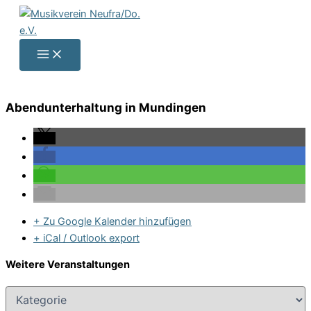
Zum
Inhalt
springen
Abend­un­ter­hal­tung in Mundingen
+ Zu Google Kalender hinzufügen
+ iCal / Outlook export
Weitere Veranstaltungen