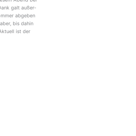
 Dank galt außer­
 Sommer abge­ben
aber, bis dahin
ktu­ell ist der