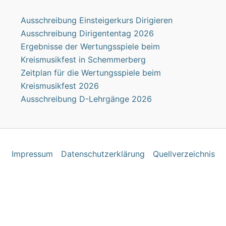
Ausschreibung Einsteigerkurs Dirigieren
Ausschreibung Dirigententag 2026
Ergebnisse der Wertungsspiele beim
Kreismusikfest in Schemmerberg
Zeitplan für die Wertungsspiele beim
Kreismusikfest 2026
Ausschreibung D-Lehrgänge 2026
Impres­sum
Daten­schutz­er­klä­rung
Quell­ver­zeich­nis
laufend verbessern zu können, verwenden wir technisch not
.