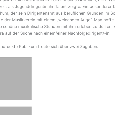
rt als Jugend­di­ri­gen­tin ihr Talent zeig­te. Ein beson­de­rer
m, der sein Diri­gen­ten­amt aus beruf­li­chen Grün­den im
ke der Musik­ver­ein mit einem „weinen­den Auge“. Man hoffe 
e schö­ne musi­ka­li­sche Stun­den mit ihm erle­ben zu dürfen. A
­ra auf der Suche nach einem/einer Nach­fol­ge­diri­gen­t/-in.
in­druck­te Publi­kum freu­te sich über zwei Zugaben.