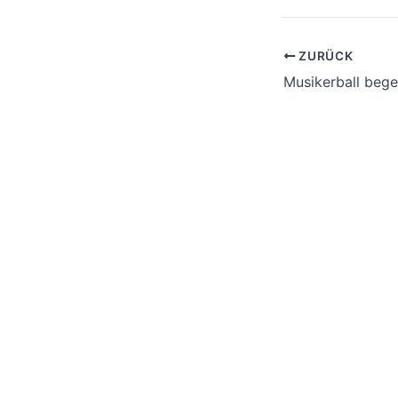
ZURÜCK
Musi­ker­ball bege