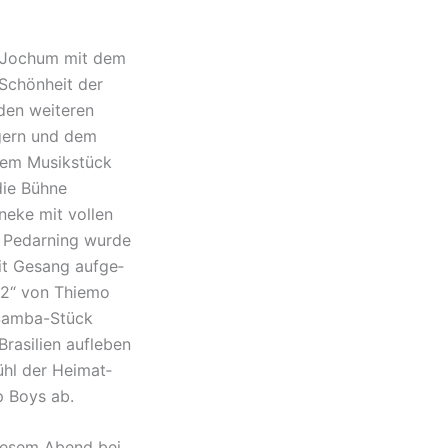
nz Jochum mit dem
e Schön­heit der
den weite­ren
ägern und dem
 dem Musik­stück
die Bühne
e­ke mit vollen
n Pedar­ning wurde
mit Gesang aufge­
2“ von Thie­mo
 Samba-Stück
asi­li­en aufle­ben
ühl der Heimat­
p Boys ab.
diesem Abend bei