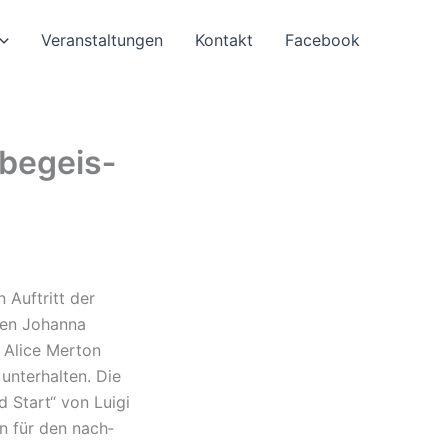
Veran­stal­tun­gen
Kontakt
Face­book
 begeis­
n Auftritt der
­gen Johan­na
n Alice Merton
nter­hal­ten. Die
d Start“ von Luigi
gen für den nach­