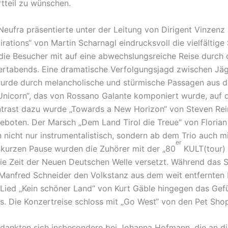
rt­teil zu wünschen.
 Neuf­ra präsen­tier­te unter der Leitung von Diri­gent Vinze
­ra­ti­ons“ von Martin Schar­nagl eindrucks­voll die viel­fäl­ti­g
e Besu­cher mit auf eine abwechs­lungs­rei­che Reise durch 
rt­abends. Eine drama­ti­sche Verfol­gungs­jagd zwischen J
wurde durch melan­cho­li­sche und stür­mi­sche Passa­gen aus
Unicorn“, das von Ross­a­no Galan­te kompo­niert wurde, auf 
ntrast dazu wurde „Towards a New Hori­zon“ von Steven Rein
ge­bo­ten. Der Marsch „Dem Land Tirol die Treue“ von Flori­a
 nicht nur instru­men­ta­lis­tisch, sondern ab dem Trio auch 
er
 kurzen Pause wurden die Zuhö­rer mit der „80
KULT(tour) 
die Zeit der Neuen Deut­schen Welle versetzt. Während das
Manfred Schnei­der den Volks­tanz aus dem weit entfern­ten Br
s Lied „Kein schö­ner Land“ von Kurt Gäble hinge­gen das Gef
aus. Die Konzert­rei­se schloss mit „Go West“ von den Pet Sho
dank­ten sich insbe­son­de­re bei Johan­na Hofmann, die an 