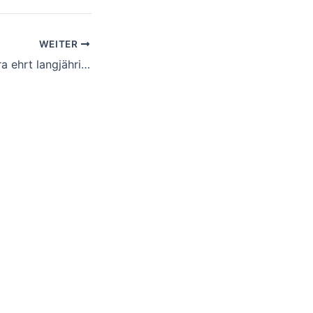
WEITER
Musik­ver­ein Neuf­ra ehrt lang­jäh­ri­ge akti­ve Vereinsmitglieder