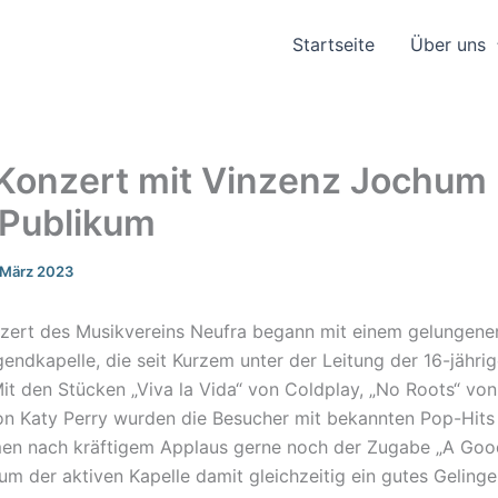
Start­sei­te
Über uns
 Konzert mit Vinzenz Jochum
 Publikum
 März 2023
­zert des Musik­ver­eins Neuf­ra begann mit einem gelun­ge­ne
gend­ka­pel­le, die seit Kurzem unter der Leitung der 16-jähri
it den Stücken „Viva la Vida“ von Cold­play, „No Roots“ vo
on Katy Perry wurden die Besu­cher mit bekann­ten Pop-Hits u
men nach kräf­ti­gem Applaus gerne noch der Zuga­be „A Goo
 um der akti­ven Kapel­le damit gleich­zei­tig ein gutes Gelin­