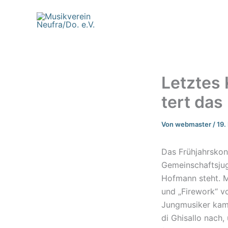
Zum
Inhalt
springen
Letz­tes
tert das
Von
webmaster
/
19.
Das Früh­jahrs­kon
Gemein­schafts­ju­
Hofmann steht. M
und „Fire­work“ v
Jung­mu­si­ker ka
di Ghisal­lo nach,