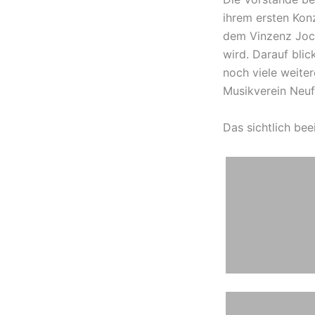
ihrem ersten Konze
dem Vinzenz Jochu
wird. Darauf blic
noch viele weite­r
Musik­ver­ein Neuf
Das sicht­lich bee