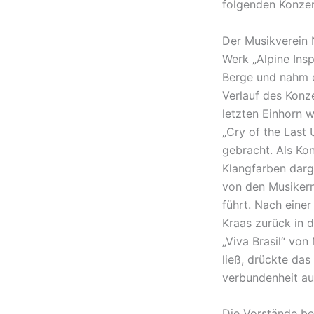
fol­gen­den Konze
Der Musik­ver­ein
Werk „Alpi­ne Inspi
Berge und nahm di
Verlauf des Konze
letz­ten Einhorn 
„Cry of the Last 
gebracht. Als Ko
Klang­far­ben dar
von den Musi­kern
führt. Nach einer
Kraas zurück in 
„Viva Brasil“ von 
ließ, drück­te da
ver­bun­den­heit 
Die Vorstän­de be