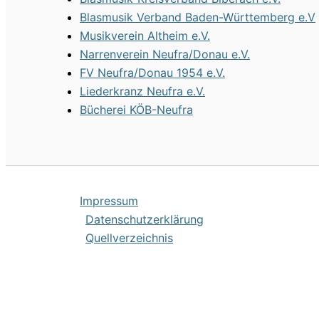
Blasmusik Verband Baden-Württemberg e.V
Musikverein Altheim e.V.
Narrenverein Neufra/Donau e.V.
FV Neufra/Donau 1954 e.V.
Liederkranz Neufra e.V.
Bücherei KÖB-Neufra
Impres­sum
Daten­schutz­er­klä­rung
Quell­ver­zeich­nis
Hinweis zu Cookies