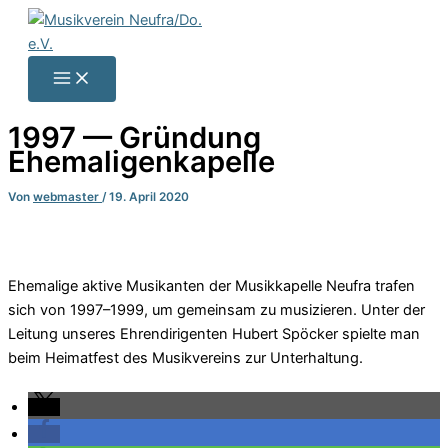
Zum
Inhalt
springen
1997 — Grün­dung
Ehemaligenkapelle
Von
webmaster
/
19. April 2020
Ehema­li­ge akti­ve Musi­kan­ten der Musik­ka­pel­le Neuf­ra trafen
sich von 1997–1999, um gemein­sam zu musi­zie­ren. Unter der
Leitung unse­res Ehren­di­ri­gen­ten Hubert Spöcker spiel­te man
beim Heimat­fest des Musik­ver­eins zur Unterhaltung.