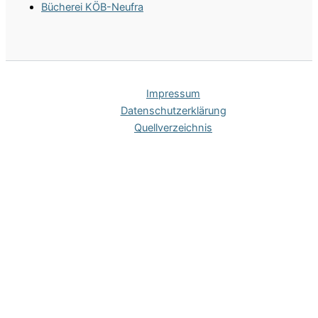
Bücherei KÖB-Neufra
Impres­sum
Daten­schutz­er­klä­rung
Quell­ver­zeich­nis
Hinweis zu Cookies
Um unsere Webseite für Sie optimal zu gestalten und
fortlaufend verbessern zu können, verwenden wir technisch
notwendige Cookies. Der Einsatz dieser Cookies bedarf nach
Art. 5 Abs. 3 der
ePrivacy-RL
keiner expliziten Einwilligung.
OK
Datenschutzerklärung